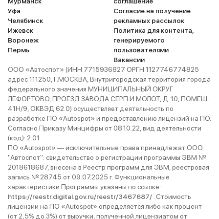
Мурманск
соглашение
Уфа
Согласие на получение
Челябинск
рекламных рассылок
Ижевск
Политика для контента,
Воронеж
генерируемого
Пермь
пользователями
Вакансии
ООО «Автоспот» (ИНН 7715936827 ОРГН 1127746774825
адрес 111250, Г.МОСКВА, Внутригородская территория города
федерального значения МУНИЦИПАЛЬНЫЙ ОКРУГ
ЛЕФОРТОВО, ПРОЕЗД ЗАВОДА СЕРП И МОЛОТ, Д. 10, ПОМЕЩ.
41Н/9, ОКВЭД 62.0) осуществляет деятельность по
разработке ПО «Autospot» и предоставлению лицензий на ПО.
Согласно Приказу Минцифры от 08.10.22, вид деятельности
(код): 2.01.
ПО «Autospot» — исключительные права принадлежат ООО
"Автоспот": свидетельство о регистрации программы ЭВМ №
2018618687, внесена в Реестр программ для ЭВМ, реестровая
запись № 28745 от 09.07.2025 г. Функциональные
характеристики Программы указаны по ссылке:
https://reestr.digital.gov.ru/reestr/3467687/
. Стоимость
лицензии на ПО «Autospot» определяется либо как процент
(от 2,5% до 3%) от выручки, полученной лицензиатом от