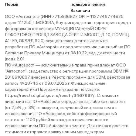
Пермь
пользователями
Вакансии
ООО «Автоспот» (ИНН 7715936827 ОРГН 1127746774825
адрес 111250, Г.МОСКВА, Внутригородская территория города
федерального значения МУНИЦИПАЛЬНЫЙ ОКРУГ
ЛЕФОРТОВО, ПРОЕЗД ЗАВОДА СЕРП И МОЛОТ, Д. 10, ПОМЕЩ.
41Н/9, ОКВЭД 62.0) осуществляет деятельность по
разработке ПО «Autospot» и предоставлению лицензий на ПО.
Согласно Приказу Минцифры от 08.10.22, вид деятельности
(код): 2.01.
ПО «Autospot» — исключительные права принадлежат ООО
"Автоспот": свидетельство о регистрации программы ЭВМ №
2018618687, внесена в Реестр программ для ЭВМ, реестровая
запись № 28745 от 09.07.2025 г. Функциональные
характеристики Программы указаны по ссылке:
https://reestr.digital.gov.ru/reestr/3467687/
. Стоимость
лицензии на ПО «Autospot» определяется либо как процент
(от 2,5% до 3%) от выручки, полученной лицензиатом от
использования ПО «Autospot», либо как фиксированный
платеж от 1100 рублей за каждого привлеченного с
использованием ПО «Autospot» клиента. Для точного расчета
стоимости отправьте заявку нашим менеджерам