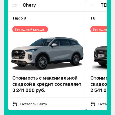
Chery
TENE
Tiggo 9
T8
Выгодный кредит
Выгодный к
Стоимость с максимальной
Стоимость
скидкой в кредит составляет
скидкой в
3 241 000 руб.
2 541 000 
Осталось 1 авто
Осталось 