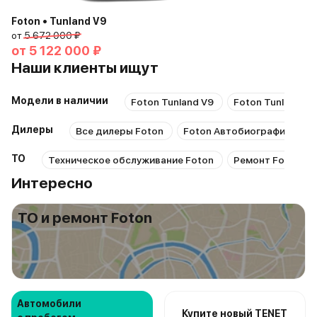
Foton • Tunland V9
от
5 672 000 ₽
от
5 122 000 ₽
Наши клиенты ищут
Модели в наличии
Foton Tunland V9
Foton Tunland G
Дилеры
Все дилеры Foton
Foton Автобиография
F
ТО
Техническое обслуживание Foton
Ремонт Foton
Интересно
ТО и ремонт Foton
Автомобили
Купите новый TENET