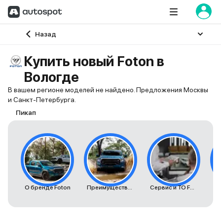
Главная
Назад
Купить новый Foton в
Вологде
В вашем регионе моделей не найдено. Предложения Москвы
и Санкт-Петербурга.
Пикап
О бренде Foton
Преимущества автомобилей Foton
Сервис и ТО Foton
К