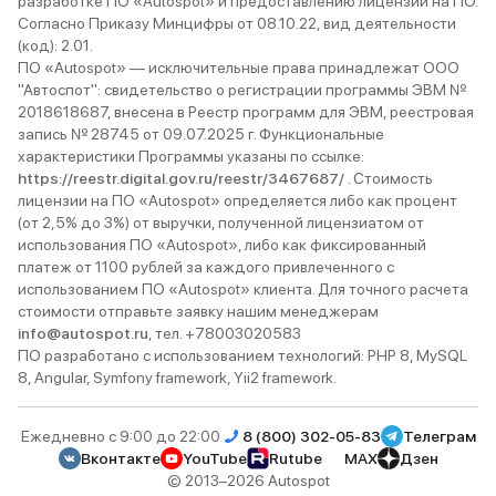
разработке ПО «Autospot» и предоставлению лицензий на ПО.
Согласно Приказу Минцифры от 08.10.22, вид деятельности
(код): 2.01.
ПО «Autospot» — исключительные права принадлежат ООО
"Автоспот": свидетельство о регистрации программы ЭВМ №
2018618687, внесена в Реестр программ для ЭВМ, реестровая
запись № 28745 от 09.07.2025 г. Функциональные
характеристики Программы указаны по ссылке:
https://reestr.digital.gov.ru/reestr/3467687/
. Стоимость
лицензии на ПО «Autospot» определяется либо как процент
(от 2,5% до 3%) от выручки, полученной лицензиатом от
использования ПО «Autospot», либо как фиксированный
платеж от 1100 рублей за каждого привлеченного с
использованием ПО «Autospot» клиента. Для точного расчета
стоимости отправьте заявку нашим менеджерам
info@autospot.ru
, тел. +78003020583
ПО разработано с использованием технологий: PHP 8, MySQL
8, Angular, Symfony framework, Yii2 framework.
Ежедневно с 9:00 до 22:00
8 (800) 302-05-83
Телеграм
Вконтакте
YouTube
Rutube
MAX
Дзен
© 2013–2026 Autospot