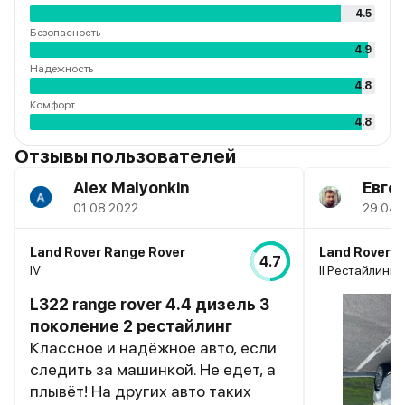
4.5
Безопасность
4.9
Надежность
4.8
Комфорт
4.8
Отзывы пользователей
Alex Malyonkin
Евге
01.08.2022
29.04.
Land Rover Range Rover
Land Rover R
4.7
IV
II Рестайлинг,
L322 range rover 4.4 дизель 3
поколение 2 рестайлинг
Классное и надёжное авто, если
следить за машинкой. Не едет, а
плывёт! На других авто таких