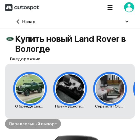
Главная
Назад
Купить новый Land Rover в
Вологде
Внедорожник
О бренде Land Rover
Преимущества автомобилей Land Rover
Сервис и ТО Land Rover
К
Параллельный импорт