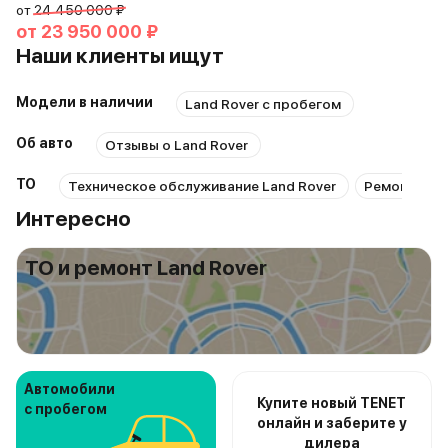
от
24 450 000 ₽
от
23 950 000 ₽
Наши клиенты ищут
Модели в наличии
Land Rover с пробегом
Об авто
Отзывы о Land Rover
ТО
Техническое обслуживание Land Rover
Ремонт Land
Интересно
ТО и ремонт Land Rover
Автомобили
Купите новый TENET
с пробегом
онлайн и заберите у
дилера