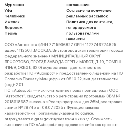
Мурманск
соглашение
Уфа
Согласие на получение
Челябинск
рекламных рассылок
Ижевск
Политика для контента,
Воронеж
генерируемого
Пермь
пользователями
Вакансии
ООО «Автоспот» (ИНН 7715936827 ОРГН 1127746774825
адрес 111250, Г.МОСКВА, Внутригородская территория города
федерального значения МУНИЦИПАЛЬНЫЙ ОКРУГ
ЛЕФОРТОВО, ПРОЕЗД ЗАВОДА СЕРП И МОЛОТ, Д. 10, ПОМЕЩ.
41Н/9, ОКВЭД 62.0) осуществляет деятельность по
разработке ПО «Autospot» и предоставлению лицензий на ПО.
Согласно Приказу Минцифры от 08.10.22, вид деятельности
(код): 2.01.
ПО «Autospot» — исключительные права принадлежат ООО
"Автоспот": свидетельство о регистрации программы ЭВМ №
2018618687, внесена в Реестр программ для ЭВМ, реестровая
запись № 28745 от 09.07.2025 г. Функциональные
характеристики Программы указаны по ссылке:
https://reestr.digital.gov.ru/reestr/3467687/
. Стоимость
лицензии на ПО «Autospot» определяется либо как процент