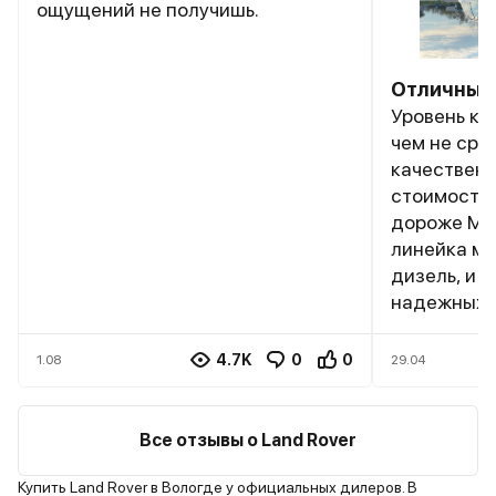
ощущений не получишь.
Отличный
Уровень ко
чем не сра
качественн
стоимости 
дороже МБ 
линейка мот
дизель, и 
надежных аг
Рекоменду
4.7K
0
0
1.08
29.04
Все отзывы о Land Rover
Купить Land Rover в Вологде у официальных дилеров. В